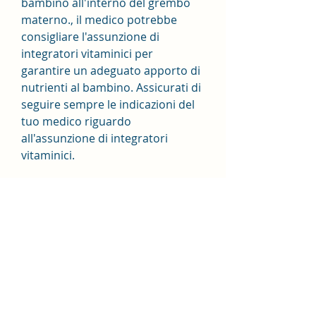
bambino all'interno del grembo 
materno., il medico potrebbe 
consigliare l'assunzione di 
integratori vitaminici per 
garantire un adeguato apporto di 
nutrienti al bambino. Assicurati di 
seguire sempre le indicazioni del 
tuo medico riguardo 
all'assunzione di integratori 
vitaminici.
6. Riposo adeguato
Il riposo adeguato è fondamentale 
per una gravidanza sana. 
Assicurati di dormire a sufficienza 
e prendere pause regolari 
durante la giornata per ridurre lo 
stress e favorire la crescita del 
bambino.