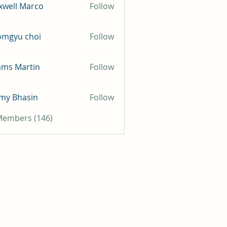
well Marco
Follow
omgyu choi
Follow
mms Martin
Follow
my Bhasin
Follow
 Members (146)