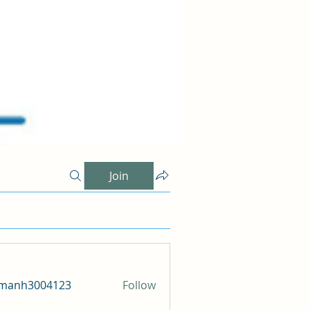
Join
amanh3004123
Follow
h3004123