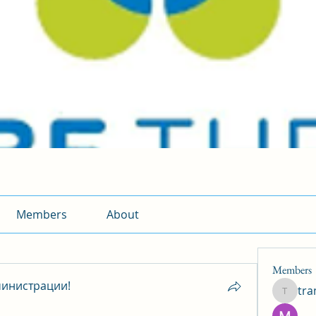
Members
About
Members
инистрации!
tr
traman