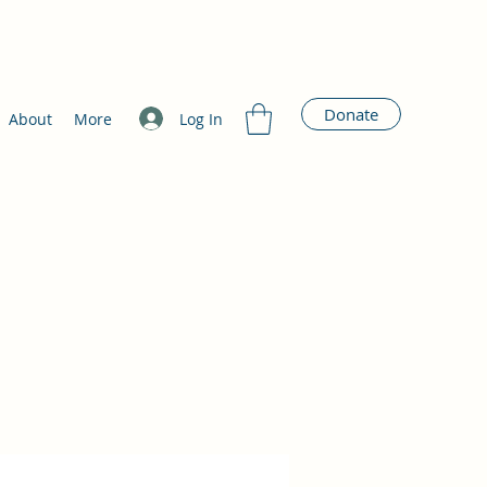
Donate
Log In
About
More