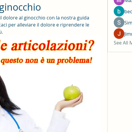
Max
 ginocchio
be
il dolore al ginocchio con la nostra guida 
Si
aci per alleviare il dolore e riprendere le 
ù.
Jim
See All