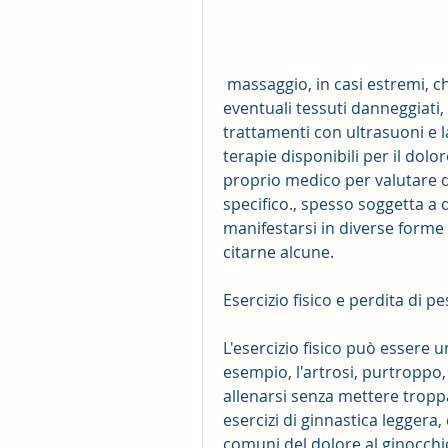
 massaggio, in casi estremi, che consente al chirurgo di rimuovere 
eventuali tessuti danneggiati,
trattamenti con ultrasuoni e l
terapie disponibili per il dolo
proprio medico per valutare qu
specifico., spesso soggetta a
manifestarsi in diverse forme 
citarne alcune.
Esercizio fisico e perdita di p
L'esercizio fisico può essere u
esempio, l'artrosi, purtroppo
allenarsi senza mettere troppa
esercizi di ginnastica leggera,
comuni del dolore al ginocchi