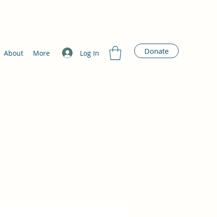
Donate
Log In
About
More