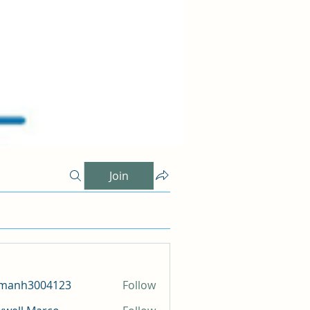
Join
amanh3004123
Follow
h3004123