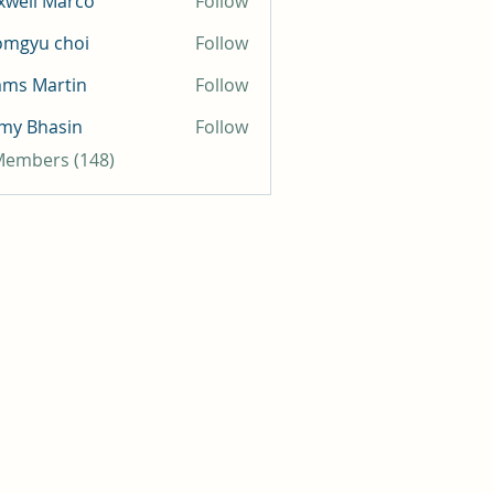
well Marco
Follow
omgyu choi
Follow
mms Martin
Follow
my Bhasin
Follow
 Members (148)