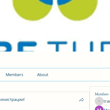
Members
About
Members
инистрации!
tr
traman