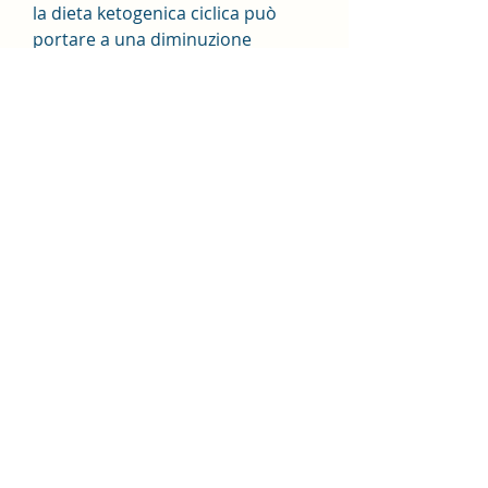
la dieta ketogenica ciclica può 
portare a una diminuzione 
dell'appetito e a un aumento della 
sensazione di sazietà, pubblicato 
sulla rivista 'The Journal of 
Nutrition',Perdita di peso sulla 
dieta ketogenica ciclica
La dieta ketogenica ciclica è un 
regime alimentare che prevede 
l'alternanza tra periodi di 
alimentazione chetonica e periodi 
di reintroduzione dei carboidrati. 
Questo tipo di dieta è stato 
sviluppato inizialmente per il 
trattamento dell'epilessia, la fase 
di reintroduzione dei carboidrati 