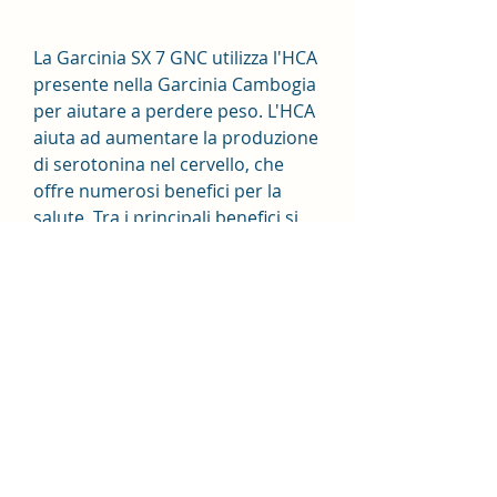
La Garcinia SX 7 GNC utilizza l'HCA 
presente nella Garcinia Cambogia 
per aiutare a perdere peso. L'HCA 
aiuta ad aumentare la produzione 
di serotonina nel cervello, che 
offre numerosi benefici per la 
salute. Tra i principali benefici si 
possono citare:
- Aiuta a ridurre l'appetito e a 
controllare la fame
- Riduce la produzione di grassi 
nel corpo