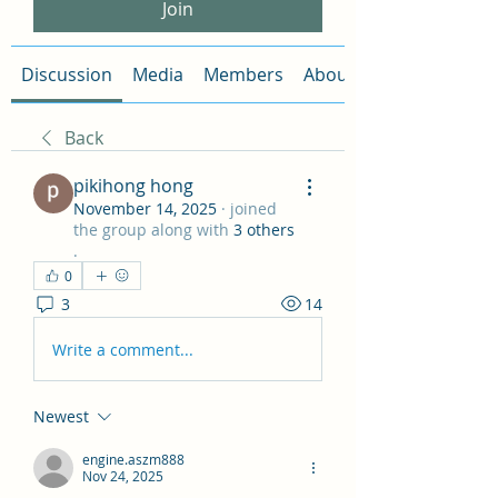
Join
Discussion
Media
Members
About
Back
pikihong hong
November 14, 2025
·
joined
the group along with
3 others
.
0
3
14
Write a comment...
Newest
engine.aszm888
Nov 24, 2025