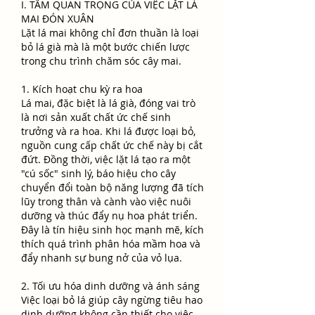
I. TẦM QUAN TRỌNG CỦA VIỆC LẶT LÁ 
MAI ĐÓN XUÂN
Lặt lá mai không chỉ đơn thuần là loại 
bỏ lá già mà là một bước chiến lược 
trong chu trình chăm sóc cây mai.
1. Kích hoạt chu kỳ ra hoa
Lá mai, đặc biệt là lá già, đóng vai trò 
là nơi sản xuất chất ức chế sinh 
trưởng và ra hoa. Khi lá được loại bỏ, 
nguồn cung cấp chất ức chế này bị cắt 
đứt. Đồng thời, việc lặt lá tạo ra một 
"cú sốc" sinh lý, báo hiệu cho cây 
chuyển đổi toàn bộ năng lượng đã tích 
lũy trong thân và cành vào việc nuôi 
dưỡng và thúc đẩy nụ hoa phát triển. 
Đây là tín hiệu sinh học mạnh mẽ, kích 
thích quá trình phân hóa mầm hoa và 
đẩy nhanh sự bung nở của vỏ lụa.
2. Tối ưu hóa dinh dưỡng và ánh sáng
Việc loại bỏ lá giúp cây ngừng tiêu hao 
dinh dưỡng không cần thiết cho việc 