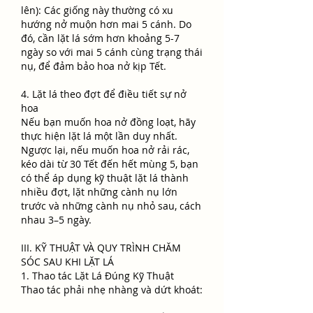
lên): Các giống này thường có xu 
hướng nở muộn hơn mai 5 cánh. Do 
đó, cần lặt lá sớm hơn khoảng 5-7 
ngày so với mai 5 cánh cùng trạng thái 
nụ, để đảm bảo hoa nở kịp Tết.
4. Lặt lá theo đợt để điều tiết sự nở 
hoa
Nếu bạn muốn hoa nở đồng loạt, hãy 
thực hiện lặt lá một lần duy nhất. 
Ngược lại, nếu muốn hoa nở rải rác, 
kéo dài từ 30 Tết đến hết mùng 5, bạn 
có thể áp dụng kỹ thuật lặt lá thành 
nhiều đợt, lặt những cành nụ lớn 
trước và những cành nụ nhỏ sau, cách 
nhau 3–5 ngày.
III. KỸ THUẬT VÀ QUY TRÌNH CHĂM 
SÓC SAU KHI LẶT LÁ
1. Thao tác Lặt Lá Đúng Kỹ Thuật
Thao tác phải nhẹ nhàng và dứt khoát: