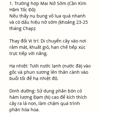
1. Trường hợp Mai Nở Sớm (Cần Kìm 
Hãm Tốc Độ)
Nếu thấy nụ bung vỏ lụa quá nhanh 
và có dấu hiệu nở sớm (khoảng 23-25 
tháng Chạp):
Thay đổi Vị trí: Di chuyển cây vào nơi 
râm mát, khuất gió, hạn chế tiếp xúc 
trực tiếp với nắng.
Hạ nhiệt: Tưới nước lạnh (nước đá) vào 
gốc và phun sương lên thân cành vào 
buổi tối để hạ nhiệt độ.
Dinh dưỡng: Sử dụng phân bón có 
hàm lượng Đạm (N) cao để kích thích 
cây ra lá non, làm chậm quá trình 
phân hóa hoa.
2. Trường hợp Mai Nở Muộn (Cần 
Thúc Đẩy Tốc Độ)
Nếu nụ hoa còn quá nhỏ, vỏ lụa cứng 