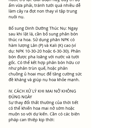
ẩm vừa phải, tránh tưới quá nhiều dễ 
làm cây ra đọt non thay vì tập trung 
nuôi nụ.
Bổ sung Dinh Dưỡng Thúc Nụ: Ngay 
sau khi lặt lá, cần bổ sung phân bón 
thúc ra hoa. Sử dụng phân NPK có 
hàm lượng Lân (P) và Kali (K) cao (ví 
dụ: NPK 10-30-20 hoặc 6-30-30). Phân 
bón được pha loãng với nước và tưới 
gốc. Có thể kết hợp phân bón hữu cơ 
như phân trùn quế, hoặc phân 
chuồng ủ hoai mục để tăng cường sức 
đề kháng và giúp nụ hoa khỏe mạnh.
IV. CÁCH XỬ LÝ KHI MAI NỞ KHÔNG 
ĐÚNG NGÀY
Sự thay đổi thất thường của thời tiết 
có thể khiến hoa mai nở sớm hoặc 
muộn so với dự kiến. Cần có các biện 
pháp can thiệp kịp thời: