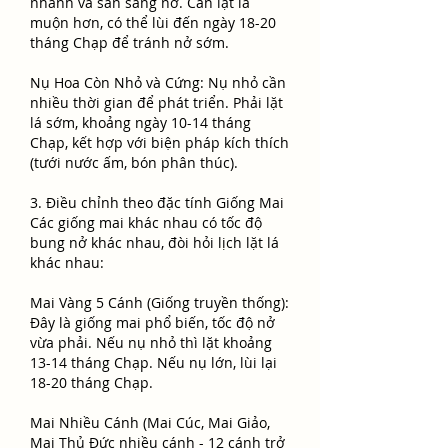
nhanh và sẵn sàng nở. Cần lặt lá 
muộn hơn, có thể lùi đến ngày 18-20 
tháng Chạp để tránh nở sớm.
Nụ Hoa Còn Nhỏ và Cứng: Nụ nhỏ cần 
nhiều thời gian để phát triển. Phải lặt 
lá sớm, khoảng ngày 10-14 tháng 
Chạp, kết hợp với biện pháp kích thích 
(tưới nước ấm, bón phân thúc).
3. Điều chỉnh theo đặc tính Giống Mai
Các giống mai khác nhau có tốc độ 
bung nở khác nhau, đòi hỏi lịch lặt lá 
khác nhau:
Mai Vàng 5 Cánh (Giống truyền thống): 
Đây là giống mai phổ biến, tốc độ nở 
vừa phải. Nếu nụ nhỏ thì lặt khoảng 
13-14 tháng Chạp. Nếu nụ lớn, lùi lại 
18-20 tháng Chạp.
Mai Nhiều Cánh (Mai Cúc, Mai Giảo, 
Mai Thủ Đức nhiều cánh - 12 cánh trở 