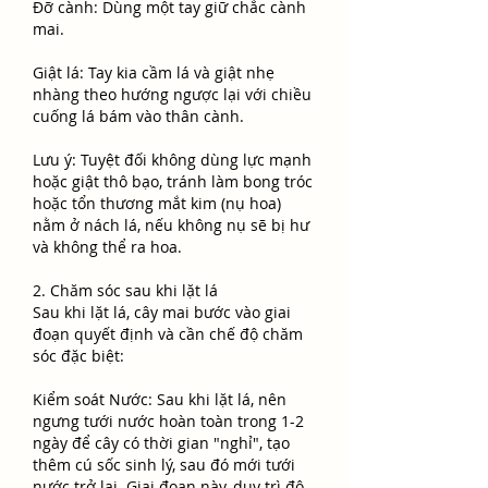
Đỡ cành: Dùng một tay giữ chắc cành 
mai.
Giật lá: Tay kia cầm lá và giật nhẹ 
nhàng theo hướng ngược lại với chiều 
cuống lá bám vào thân cành.
Lưu ý: Tuyệt đối không dùng lực mạnh 
hoặc giật thô bạo, tránh làm bong tróc 
hoặc tổn thương mắt kim (nụ hoa) 
nằm ở nách lá, nếu không nụ sẽ bị hư 
và không thể ra hoa.
2. Chăm sóc sau khi lặt lá
Sau khi lặt lá, cây mai bước vào giai 
đoạn quyết định và cần chế độ chăm 
sóc đặc biệt:
Kiểm soát Nước: Sau khi lặt lá, nên 
ngưng tưới nước hoàn toàn trong 1-2 
ngày để cây có thời gian "nghỉ", tạo 
thêm cú sốc sinh lý, sau đó mới tưới 
nước trở lại. Giai đoạn này, duy trì độ 