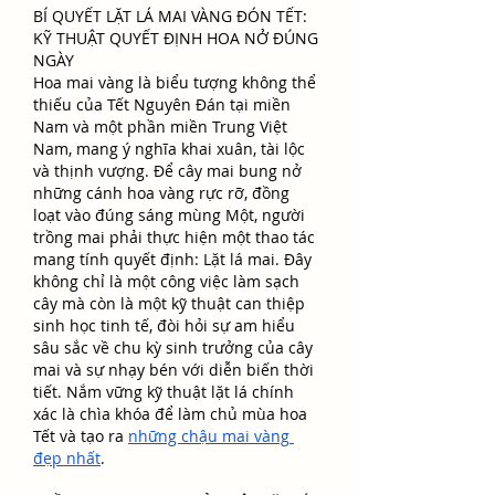
BÍ QUYẾT LẶT LÁ MAI VÀNG ĐÓN TẾT: 
KỸ THUẬT QUYẾT ĐỊNH HOA NỞ ĐÚNG 
NGÀY
Hoa mai vàng là biểu tượng không thể 
thiếu của Tết Nguyên Đán tại miền 
Nam và một phần miền Trung Việt 
Nam, mang ý nghĩa khai xuân, tài lộc 
và thịnh vượng. Để cây mai bung nở 
những cánh hoa vàng rực rỡ, đồng 
loạt vào đúng sáng mùng Một, người 
trồng mai phải thực hiện một thao tác 
mang tính quyết định: Lặt lá mai. Đây 
không chỉ là một công việc làm sạch 
cây mà còn là một kỹ thuật can thiệp 
sinh học tinh tế, đòi hỏi sự am hiểu 
sâu sắc về chu kỳ sinh trưởng của cây 
mai và sự nhạy bén với diễn biến thời 
tiết. Nắm vững kỹ thuật lặt lá chính 
xác là chìa khóa để làm chủ mùa hoa 
Tết và tạo ra 
những chậu mai vàng 
đẹp nhất
.