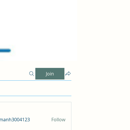
Join
amanh3004123
Follow
h3004123