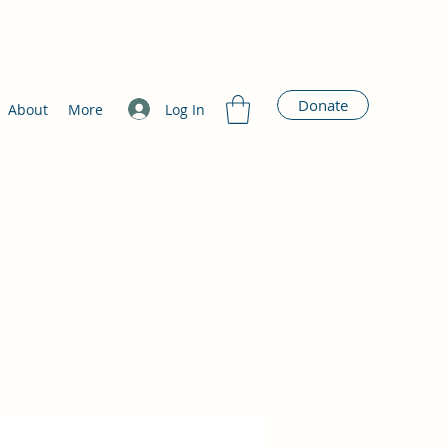
Donate
Log In
About
More