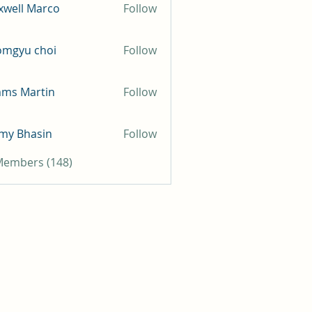
well Marco
Follow
omgyu choi
Follow
mms Martin
Follow
my Bhasin
Follow
 Members (148)