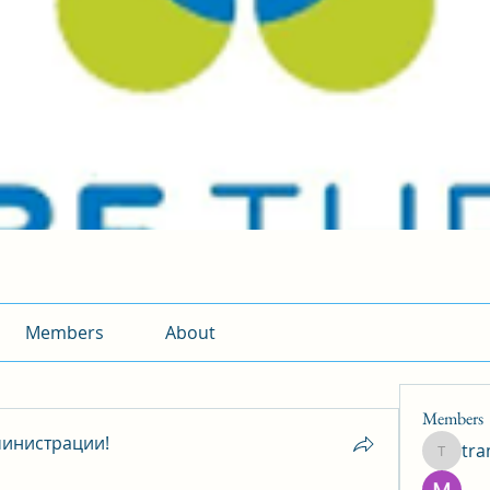
Members
About
Members
инистрации!
tr
traman