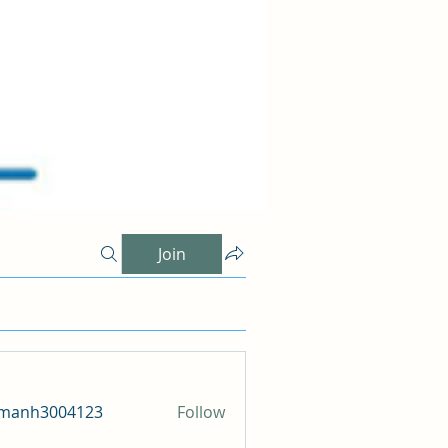
Join
amanh3004123
Follow
h3004123