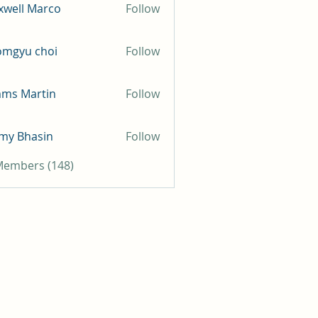
well Marco
Follow
omgyu choi
Follow
mms Martin
Follow
my Bhasin
Follow
 Members (148)