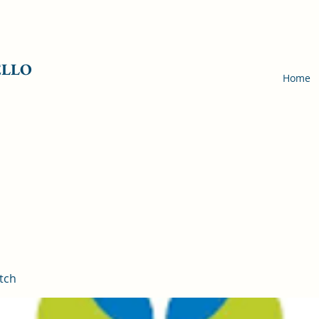
ELLO
Home
tch