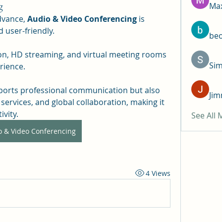
g
Max
dvance, 
Audio & Video Conferencing
 is 
 user-friendly.
be
Si
rience.
Jim
services, and global collaboration, making it 
ivity.
See All
o & Video Conferencing
4 Views