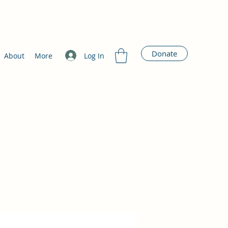
Donate
Log In
About
More