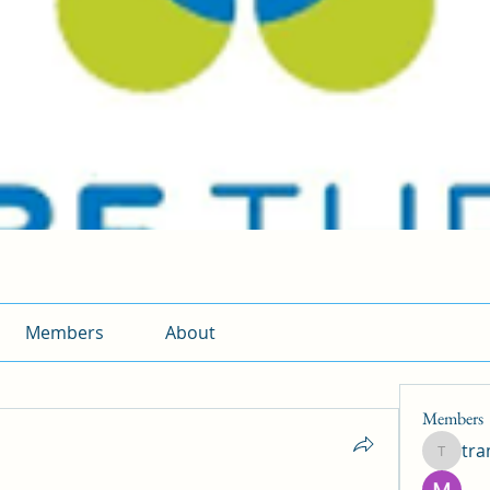
Members
About
Members
tr
traman