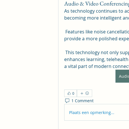
Audio & Video Conferencin
As technology continues to a
becoming more intelligent and
 Features like noise cancellation, HD streaming, and virtual meeting rooms 
provide a more polished expe
 This technology not only supports professional communication but also 
enhances learning, telehealth 
a vital part of modern connect
Audi
0
1 Comment
Plaats een opmerking...