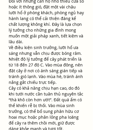
Đối với những căn hộ nhỏ thiếu cửa sổ 
hoặc ít thông gió, đặt một vài chậu 
lưỡi hổ ở phòng khách, phòng ngủ hay 
hành lang có thể cải thiện đáng kể 
chất lượng không khí. Đây là lựa chọn 
lý tưởng cho những gia đình mong 
muốn một giải pháp xanh, tiết kiệm và 
lâu dài.
Về điều kiện sinh trưởng, lưỡi hổ ưa 
sáng nhưng vẫn chịu được bóng râm. 
Nhiệt độ lý tưởng để cây phát triển là 
từ 18 đến 27 độ C. Vào mùa đông, nên 
đặt cây ở nơi có ánh sáng gián tiếp và 
tránh gió lạnh. Vào mùa hè, tránh ánh 
nắng gắt chiếu trực tiếp.
Cây có khả năng chịu hạn cao, do đó 
khi tưới nước cần tuân thủ nguyên tắc 
“thà khô còn hơn ướt”. Đất quá ẩm có 
thể khiến rễ bị thối. Vào mùa sinh 
trưởng, có thể bổ sung phân hữu cơ 
hoai mục hoặc phân lỏng pha loãng 
để cây ra thêm chồi mới, giữ được 
dáng khỏe mạnh và tươi tốt.