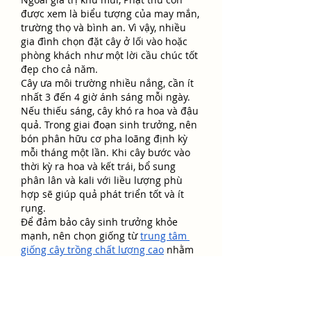
được xem là biểu tượng của may mắn, 
trường thọ và bình an. Vì vậy, nhiều 
gia đình chọn đặt cây ở lối vào hoặc 
phòng khách như một lời cầu chúc tốt 
đẹp cho cả năm.
Cây ưa môi trường nhiều nắng, cần ít 
nhất 3 đến 4 giờ ánh sáng mỗi ngày. 
Nếu thiếu sáng, cây khó ra hoa và đậu 
quả. Trong giai đoạn sinh trưởng, nên 
bón phân hữu cơ pha loãng định kỳ 
mỗi tháng một lần. Khi cây bước vào 
thời kỳ ra hoa và kết trái, bổ sung 
phân lân và kali với liều lượng phù 
hợp sẽ giúp quả phát triển tốt và ít 
rụng.
Để đảm bảo cây sinh trưởng khỏe 
mạnh, nên chọn giống từ 
trung tâm 
giống cây trồng chất lượng cao
 nhằm 
đảm bảo nguồn cây sạch bệnh, khỏe 
mạnh và đúng chủng loại.
Kết luận
Trồng cây xanh trong nhà không chỉ 