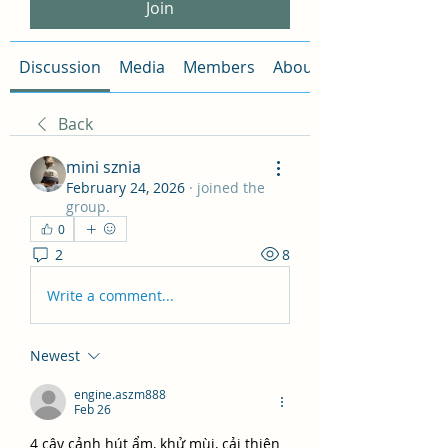
Join
Discussion
Media
Members
About
Back
mini sznia
February 24, 2026
·
joined the
group.
0
2
8
Write a comment...
Newest
engine.aszm888
Feb 26
4 cây cảnh hút ẩm, khử mùi, cải thiện 