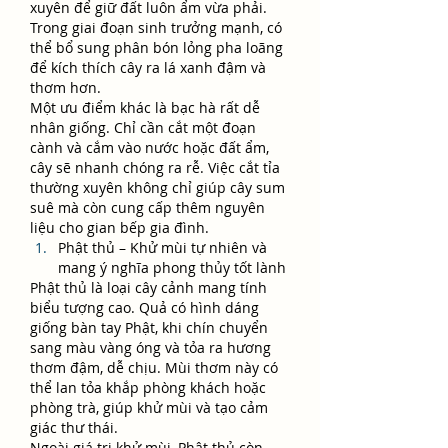
xuyên để giữ đất luôn ẩm vừa phải. 
Trong giai đoạn sinh trưởng mạnh, có 
thể bổ sung phân bón lỏng pha loãng 
để kích thích cây ra lá xanh đậm và 
thơm hơn.
Một ưu điểm khác là bạc hà rất dễ 
nhân giống. Chỉ cần cắt một đoạn 
cành và cắm vào nước hoặc đất ẩm, 
cây sẽ nhanh chóng ra rễ. Việc cắt tỉa 
thường xuyên không chỉ giúp cây sum 
suê mà còn cung cấp thêm nguyên 
liệu cho gian bếp gia đình.
Phật thủ – Khử mùi tự nhiên và 
mang ý nghĩa phong thủy tốt lành
Phật thủ là loại cây cảnh mang tính 
biểu tượng cao. Quả có hình dáng 
giống bàn tay Phật, khi chín chuyển 
sang màu vàng óng và tỏa ra hương 
thơm đậm, dễ chịu. Mùi thơm này có 
thể lan tỏa khắp phòng khách hoặc 
phòng trà, giúp khử mùi và tạo cảm 
giác thư thái.
Ngoài giá trị khử mùi, Phật thủ còn 