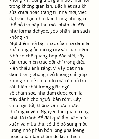
trong không gian kín. Đặc biệt sau khi 
sửa chữa hoặc trang trí nhà mới, việc 
đặt vài chậu nha đam trong phòng có 
thể hỗ trợ hấp thụ một phần khí độc 
như formaldehyde, góp phần làm sạch 
không khí.
Một điểm nổi bật khác của nha đam là 
khả năng giải phóng oxy vào ban đêm. 
Nhờ cơ chế quang hợp đặc biệt, cây 
vẫn thực hiện trao đổi khí trong điều 
kiện thiếu ánh sáng. Vì vậy, đặt nha 
đam trong phòng ngủ không chỉ giúp 
không khí dễ chịu hơn mà còn hỗ trợ 
cải thiện chất lượng giấc ngủ.
Về chăm sóc, nha đam được xem là 
“cây dành cho người bận rộn”. Cây 
chịu hạn tốt, không cần tưới nước 
thường xuyên. Nguyên tắc quan trọng 
nhất là tránh để đất quá ẩm. Vào mùa 
xuân và mùa thu, có thể bổ sung một 
lượng nhỏ phân bón lỏng pha loãng 
hoặc phân tan chậm để kích thích 