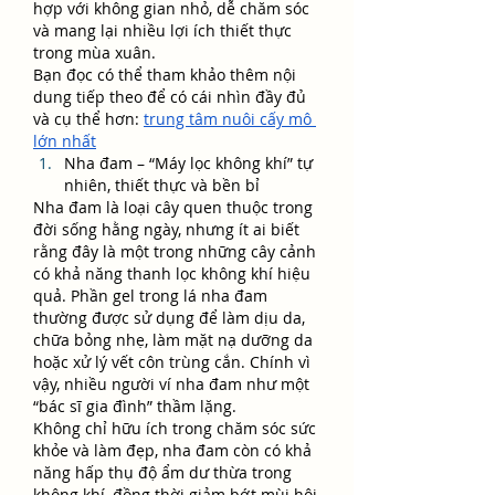
hợp với không gian nhỏ, dễ chăm sóc 
và mang lại nhiều lợi ích thiết thực 
trong mùa xuân.
Bạn đọc có thể tham khảo thêm nội 
dung tiếp theo để có cái nhìn đầy đủ 
và cụ thể hơn: 
trung tâm nuôi cấy mô 
lớn nhất
Nha đam – “Máy lọc không khí” tự 
nhiên, thiết thực và bền bỉ
Nha đam là loại cây quen thuộc trong 
đời sống hằng ngày, nhưng ít ai biết 
rằng đây là một trong những cây cảnh 
có khả năng thanh lọc không khí hiệu 
quả. Phần gel trong lá nha đam 
thường được sử dụng để làm dịu da, 
chữa bỏng nhẹ, làm mặt nạ dưỡng da 
hoặc xử lý vết côn trùng cắn. Chính vì 
vậy, nhiều người ví nha đam như một 
“bác sĩ gia đình” thầm lặng.
Không chỉ hữu ích trong chăm sóc sức 
khỏe và làm đẹp, nha đam còn có khả 
năng hấp thụ độ ẩm dư thừa trong 
không khí, đồng thời giảm bớt mùi hôi 