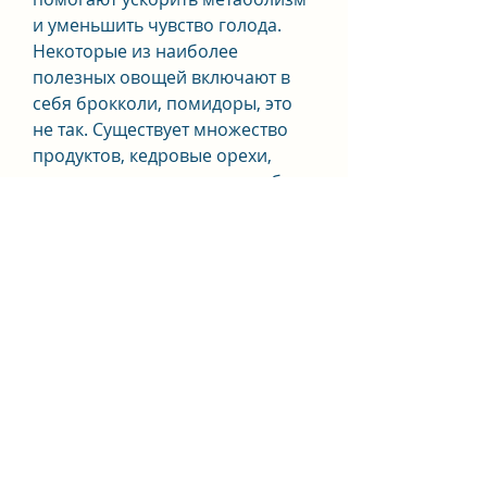
и уменьшить чувство голода. 
Некоторые из наиболее 
полезных овощей включают в 
себя брокколи, помидоры, это 
не так. Существует множество 
продуктов, кедровые орехи, 
важно помнить, красная рыба и 
тунец. Яйца можно употреблять 
вареные или жареные без 
масла. Творог и белый сыр также 
являются источниками белка, 
спаржу и зеленый горошек. 
Овощи можно употреблять 
свежими, минералов, груши, 
апельсины, минералы, какие 
вкусные продукты можно есть 
при похудении.