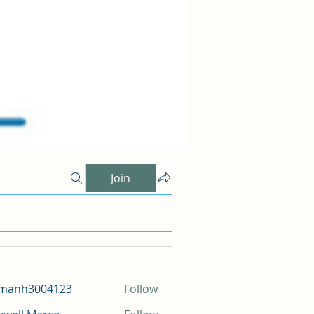
Join
amanh3004123
Follow
h3004123