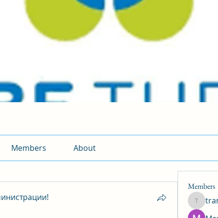
Members
About
Members
инистрации!
tr
traman