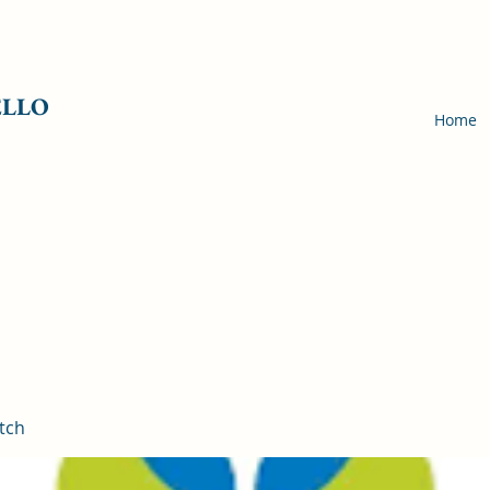
ELLO
Home
tch