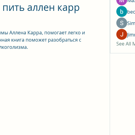
Max
 пить аллен карр 
be
Si
ы Аллена Карра, помогает легко и 
Jim
нная книга поможет разобраться с 
See All
лкоголизма.