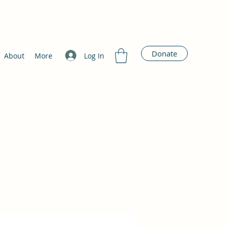
Donate
Log In
About
More