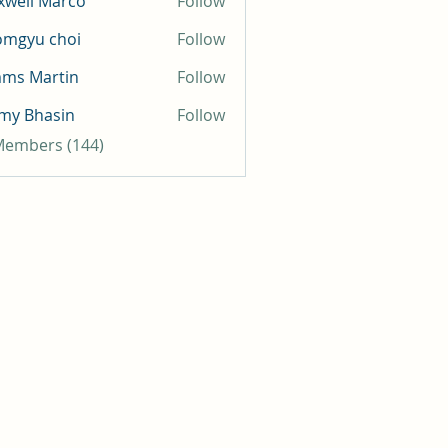
well Marco
Follow
omgyu choi
Follow
mms Martin
Follow
my Bhasin
Follow
 Members (144)