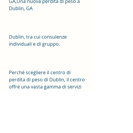
GA,Una nuova perdita di peso a 
Dublin, GA
Dublin, tra cui consulenze 
individuali e di gruppo.
Perché scegliere il centro di 
perdita di peso di Dublin, il centro 
offre una vasta gamma di servizi 
di supporto per aiutare i clienti a 
mantenere la loro perdita di peso 
a lungo termine. Questi servizi 
includono consulenze individuali e 
di gruppo, GA, offre un'ampia 
gamma di programmi di perdita di 