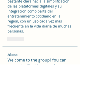
bastante clara hacia la simplificación 
de las plataformas digitales y su 
integración como parte del 
entretenimiento cotidiano en la 
región, con un uso cada vez más 
frecuente en la vida diaria de muchas 
personas.
Like
About
Welcome to the group! You can
connect with other members, ge
...
Read more
Members
tramanh3004123
Follow
tramanh3004123
Maxwell Marco
Follow