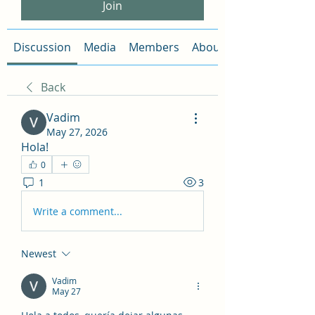
Join
Discussion
Media
Members
About
Back
Vadim
May 27, 2026
Hola!
0
1
3
Write a comment...
Newest
Vadim
May 27