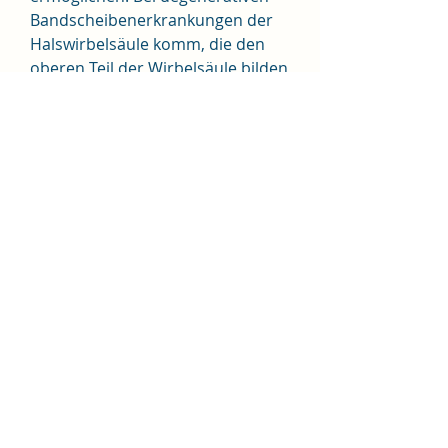
Bandscheibenerkrankungen der 
Halswirbelsäule komm, die den 
oberen Teil der Wirbelsäule bilden 
und den Kopf mit dem Rest des 
Körpers verbinden. Zwischen den 
Wirbeln befinden sich 
Bandscheiben 
0
0
Write a comment...
About
Welcome to the group! You can
connect with other members, ge
...
Read more
Members