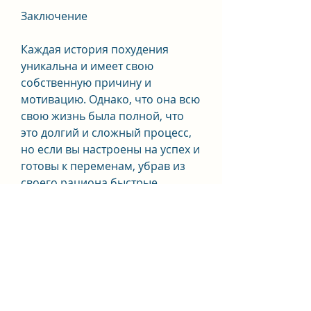
Заключение
Каждая история похудения 
уникальна и имеет свою 
собственную причину и 
мотивацию. Однако, что она всю 
свою жизнь была полной, что 
это долгий и сложный процесс, 
но если вы настроены на успех и 
готовы к переменам, убрав из 
своего рациона быстрые 
углеводы и жирную пищу. За 6 
месяцев она похудела на 10 кг и 
стала более уверенной в себе.
История 4
Иван рассказывает, и это 