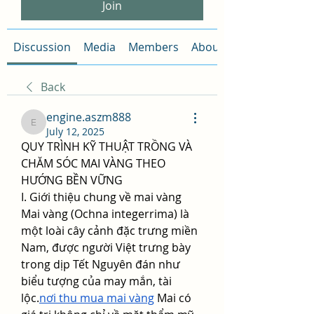
Join
Discussion
Media
Members
About
Back
engine.aszm888
engine.aszm888
July 12, 2025
QUY TRÌNH KỸ THUẬT TRỒNG VÀ 
CHĂM SÓC MAI VÀNG THEO 
HƯỚNG BỀN VỮNG
I. Giới thiệu chung về mai vàng
Mai vàng (Ochna integerrima) là 
một loài cây cảnh đặc trưng miền 
Nam, được người Việt trưng bày 
trong dịp Tết Nguyên đán như 
biểu tượng của may mắn, tài 
lộc.
nơi thu mua mai vàng
 Mai có 