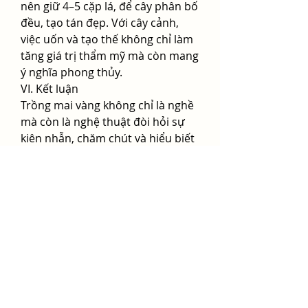
nên giữ 4–5 cặp lá, để cây phân bố 
đều, tạo tán đẹp. Với cây cảnh, 
việc uốn và tạo thế không chỉ làm 
tăng giá trị thẩm mỹ mà còn mang 
ý nghĩa phong thủy.
VI. Kết luận
Trồng mai vàng không chỉ là nghề 
mà còn là nghệ thuật đòi hỏi sự 
kiên nhẫn, chăm chút và hiểu biết 
sâu sắc về kỹ thuật. Một quy trình 
trồng và chăm sóc bài bản sẽ giúp 
người trồng tạo ra những cây mai 
đẹp, khỏe mạnh, có giá trị cao, 
đáp ứng nhu cầu ngày càng lớn 
của thị trường hoa kiểng mỗi dịp 
xuân về. Đầu tư đúng từ giống, kỹ 
thuật và chăm sóc chính là nền 
tảng cho sự thành công bền vững 
trong nghề trồng mai. Các bạn có 