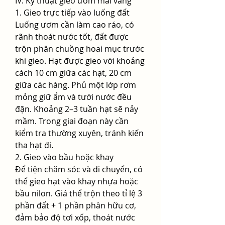
IV. Kỹ thuật gieo ươm mai vàng
1. Gieo trực tiếp vào luống đất
Luống ươm cần làm cao ráo, có 
rãnh thoát nước tốt, đất được 
trộn phân chuồng hoai mục trước 
khi gieo. Hạt được gieo với khoảng 
cách 10 cm giữa các hạt, 20 cm 
giữa các hàng. Phủ một lớp rơm 
mỏng giữ ẩm và tưới nước đều 
đặn. Khoảng 2–3 tuần hạt sẽ nảy 
mầm. Trong giai đoạn này cần 
kiểm tra thường xuyên, tránh kiến 
tha hạt đi.
2. Gieo vào bầu hoặc khay
Để tiện chăm sóc và di chuyển, có 
thể gieo hạt vào khay nhựa hoặc 
bầu nilon. Giá thể trộn theo tỉ lệ 3 
phần đất + 1 phần phân hữu cơ, 
đảm bảo độ tơi xốp, thoát nước 