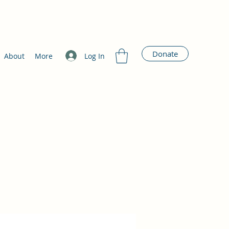
Donate
Log In
About
More