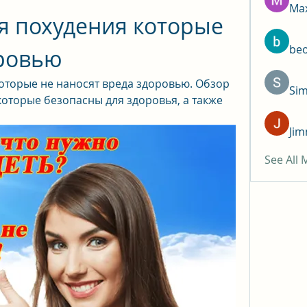
Max
 похудения которые 
be
оровью
оторые не наносят вреда здоровью. Обзор 
Si
оторые безопасны для здоровья, а также 
Jim
See All