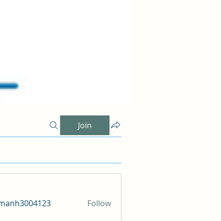
Join
amanh3004123
Follow
h3004123