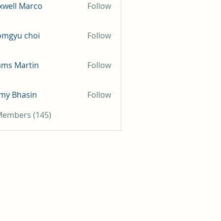
well Marco
Follow
omgyu choi
Follow
mms Martin
Follow
my Bhasin
Follow
 Members (145)