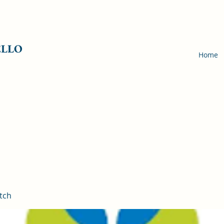
ELLO
Home
tch