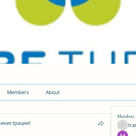
Members
About
Members
инистрации!
tr
traman