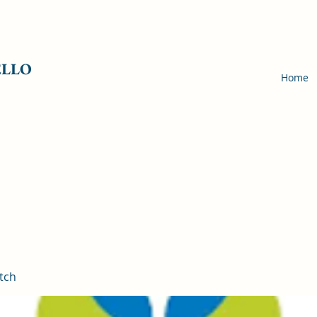
ELLO
Home
tch