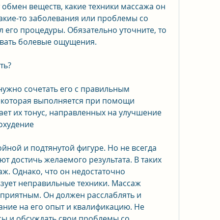
т обмен веществ, какие техники массажа он 
 какие-то заболевания или проблемы со 
 его процедуры. Обязательно уточните, то 
зывать болевые ощущения.
ть?
нужно сочетать его с правильным 
 которая выполняется при помощи 
ет их тонус, направленных на улучшение 
охудение
йной и подтянутой фигуре. Но не всегда 
т достичь желаемого результата. В таких 
ж. Однако, что он недостаточно 
зует неправильные техники. Массаж 
приятным. Он должен расслаблять и 
ание на его опыт и квалификацию. Не 
сы и обсуждать свои проблемы со 