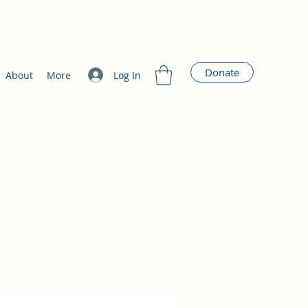
Donate
Log In
About
More