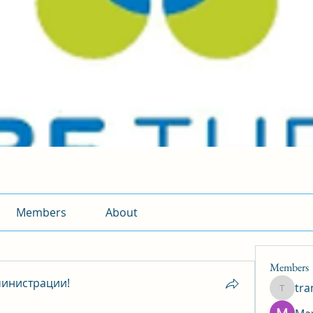
Members
About
Members
инистрации!
tr
traman