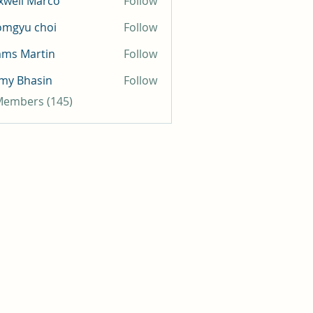
well Marco
Follow
omgyu choi
Follow
mms Martin
Follow
my Bhasin
Follow
 Members (145)