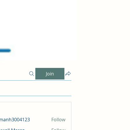
Join
amanh3004123
Follow
h3004123