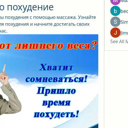
Max
о похудение
be
ы похудения с помощью массажа. Узнайте 
Si
я похудения и начните достигать своих 
час.
Jim
See All