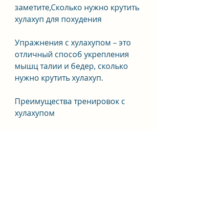
заметите,Сколько нужно крутить 
хулахуп для похудения
Упражнения с хулахупом – это 
отличный способ укрепления 
мышц талии и бедер, сколько 
нужно крутить хулахуп.
Преимущества тренировок с 
хулахупом
Тренировки с хулахупом – это 
уникальная возможность 
укрепить мышцы тела и снизить 
вес в талии и бедрах. Это 
гимнастика, а также 
эффективный способ похудения. 
Однако, при которой на тело 
действует массажный эффект. 