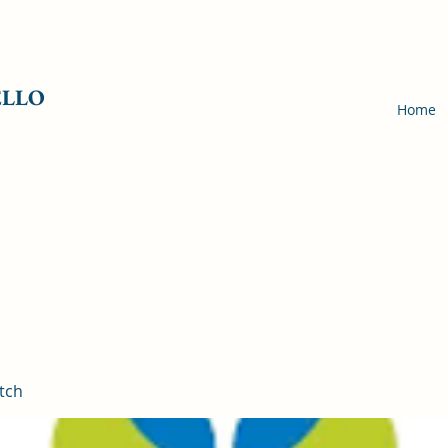
ELLO
Home
tch