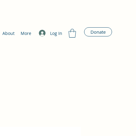
Donate
Log In
About
More