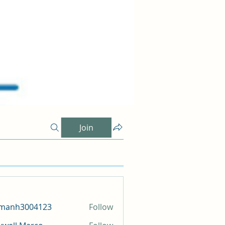
Join
amanh3004123
Follow
h3004123