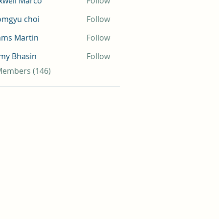
well Marco
Follow
omgyu choi
Follow
mms Martin
Follow
my Bhasin
Follow
 Members (146)