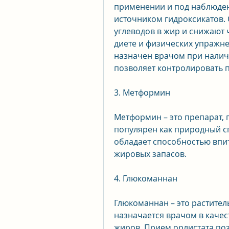
применении и под наблюдени
источником гидроксикатов.
углеводов в жир и снижают ч
диете и физических упражне
назначен врачом при наличи
позволяет контролировать 
3. Метформин
Метформин – это препарат, 
популярен как природный с
обладает способностью впит
жировых запасов.
4. Глюкоманнан
Глюкоманнан – это растител
назначается врачом в качес
жиров. Прием орлистата поз