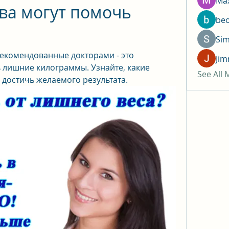
Max
ва могут помочь 
be
Si
екомендованные докторами - это 
Jim
лишние килограммы. Узнайте, какие 
See All
 достичь желаемого результата.