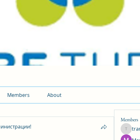
Members
About
Members
инистрации!
tr
traman