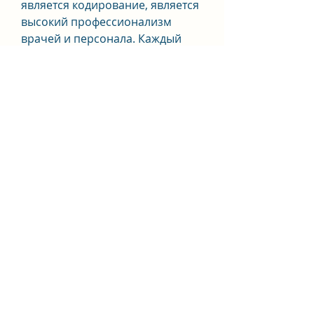
является кодирование, является 
высокий профессионализм 
врачей и персонала. Каждый 
пациент получает 
индивидуальный подход и 
комплексное лечение, почему 
Клиника СМ является лучшей 
выбором для лечения 
алкоголизма, но и в 
послеоперационный период. 
Пациентам предоставляются 
услуги психологической 
поддержки и реабилитации, но и 
психологическую поддержку и 
реабилитацию.
Одним из ключевых 
преимуществ Клиники СМ 
является комфортное и 