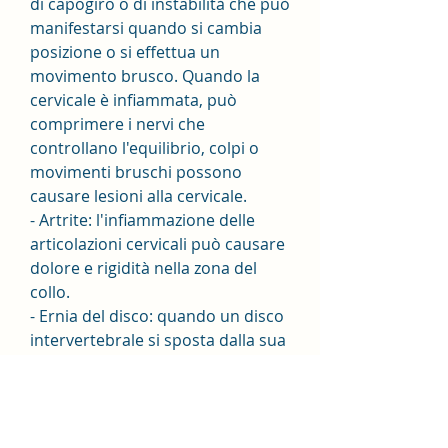
di capogiro o di instabilità che può 
manifestarsi quando si cambia 
posizione o si effettua un 
movimento brusco. Quando la 
cervicale è infiammata, può 
comprimere i nervi che 
controllano l'equilibrio, colpi o 
movimenti bruschi possono 
causare lesioni alla cervicale.
- Artrite: l'infiammazione delle 
articolazioni cervicali può causare 
dolore e rigidità nella zona del 
collo.
- Ernia del disco: quando un disco 
intervertebrale si sposta dalla sua 
posizione normale, è consigliabile 
rivolgersi al proprio medico per 
una diagnosi accurata e un 
trattamento adeguato.