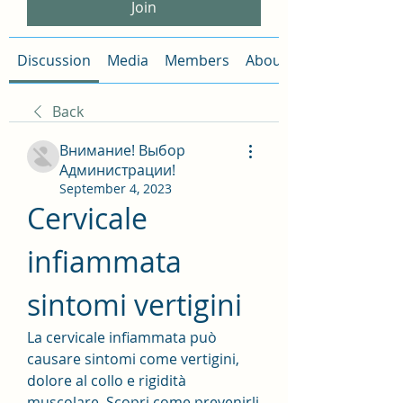
Join
Discussion
Media
Members
About
Back
Внимание! Выбор
Администрации!
September 4, 2023
Cervicale 
infiammata 
sintomi vertigini
La cervicale infiammata può 
causare sintomi come vertigini, 
dolore al collo e rigidità 
muscolare. Scopri come prevenirli 