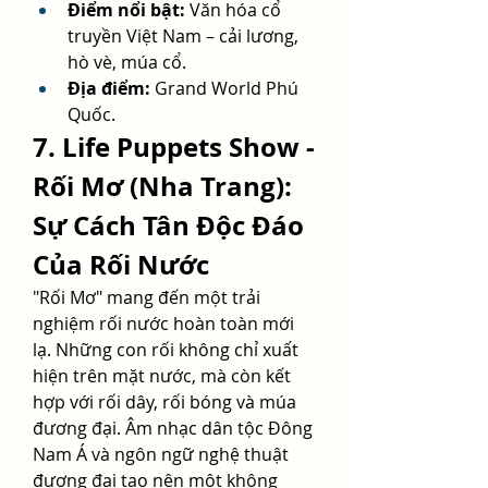
Điểm nổi bật:
 Văn hóa cổ 
truyền Việt Nam – cải lương, 
hò vè, múa cổ.
Địa điểm:
 Grand World Phú 
Quốc.
7. Life Puppets Show - 
Rối Mơ (Nha Trang): 
Sự Cách Tân Độc Đáo 
Của Rối Nước
"Rối Mơ" mang đến một trải 
nghiệm rối nước hoàn toàn mới 
lạ. Những con rối không chỉ xuất 
hiện trên mặt nước, mà còn kết 
hợp với rối dây, rối bóng và múa 
đương đại. Âm nhạc dân tộc Đông 
Nam Á và ngôn ngữ nghệ thuật 
đương đại tạo nên một không 