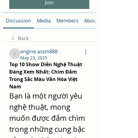
Join
Discussion
Media
Members
About
Back
engine.aszm888
engine.aszm888
May 23, 2025
Top 10 Show Diễn Nghệ Thuật 
Đáng Xem Nhất: Chìm Đắm 
Trong Sắc Màu Văn Hóa Việt 
Nam
Bạn là một người yêu 
nghệ thuật, mong 
muốn được đắm chìm 
trong những cung bậc 