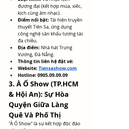
đương đại (kết hợp múa, xiếc, 
kịch cùng âm nhạc).
Điểm nổi bật:
 Tái hiện truyền 
thuyết Tiên Sa, ứng dụng 
công nghệ sân khấu tương tác 
đa chiều.
Địa điểm:
 Nhà hát Trưng 
Vương, Đà Nẵng.
Thông tin liên hệ đặt vé: 
Website: 
Tiensashow.com
Hotline: 0905.09.09.09
3. À Ố Show (TP.HCM 
& Hội An): Sự Hòa 
Quyện Giữa Làng 
Quê Và Phố Thị
"À Ố Show" là sự kết hợp độc đáo 