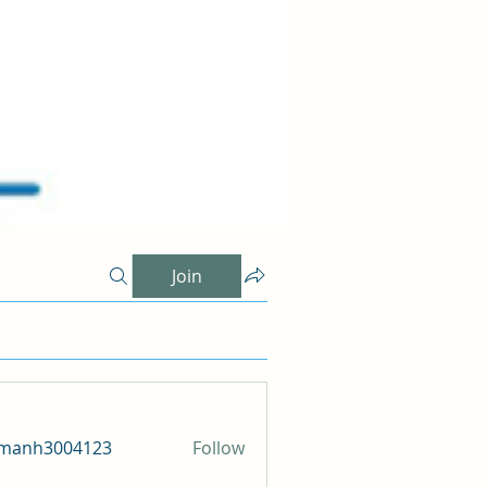
Join
amanh3004123
Follow
h3004123