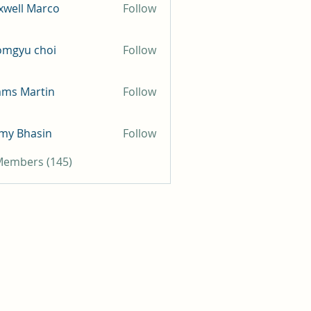
well Marco
Follow
omgyu choi
Follow
mms Martin
Follow
my Bhasin
Follow
 Members (145)