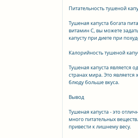
Питательность тушеной кап
Тушеная капуста богата пит
витамин С, вы можете задат
капусту при диете при поху
Калорийность тушеной капу
Тушеная капуста является о
странах мира. Это является 
блюду больше вкуса.
Вывод
Тушеная капуста - это отлич
много питательных веществ. 
привести к лишнему весу.