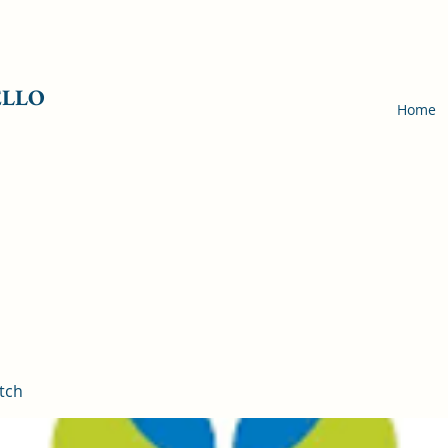
ELLO
Home
tch