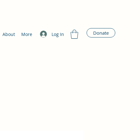
Donate
Log In
About
More