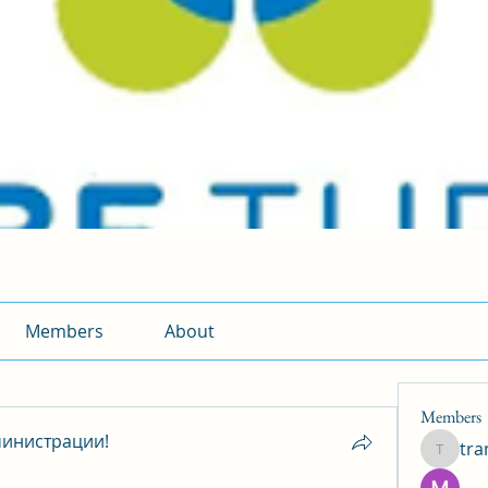
Members
About
Members
инистрации!
tr
traman