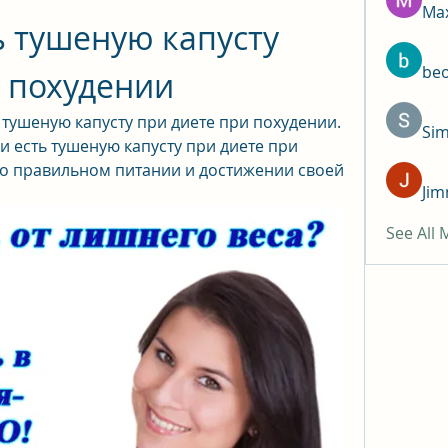
Max
 тушеную капусту 
be
и похудении
тушеную капусту при диете при похудении. 
Si
 есть тушеную капусту при диете при 
о правильном питании и достижении своей 
Jim
See All