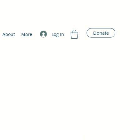
Donate
Log In
About
More