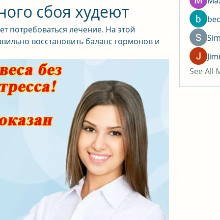
Max
ного сбоя худеют
be
т потребоваться лечение. На этой 
Si
авильно восстановить баланс гормонов и 
Jim
See All