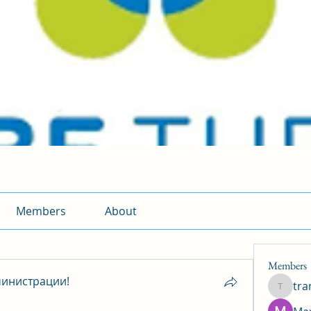
Members
About
Members
инистрации!
tr
traman