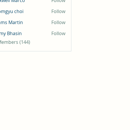
well Marco
Follow
omgyu choi
Follow
mms Martin
Follow
my Bhasin
Follow
 Members (144)