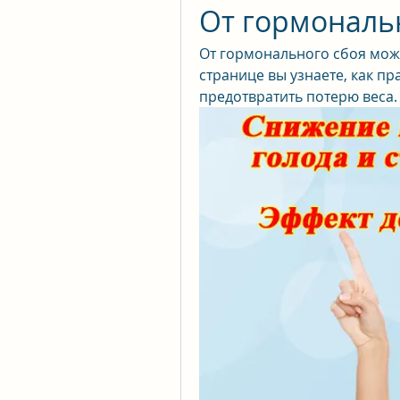
От гормональ
От гормонального сбоя може
странице вы узнаете, как пр
предотвратить потерю веса.