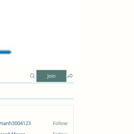
Join
amanh3004123
Follow
h3004123