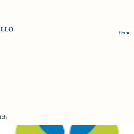
ELLO
Home
tch