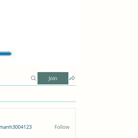
Join
amanh3004123
Follow
h3004123