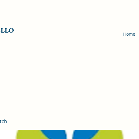
ELLO
Home
tch