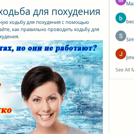
Max
ходьба для похудения
be
ную ходьбу для похудения с помощью 
йте, как правильно проводить ходьбу для 
худения.
Si
Jim
See All