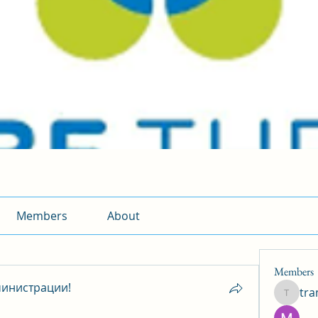
Members
About
Members
инистрации!
tr
traman