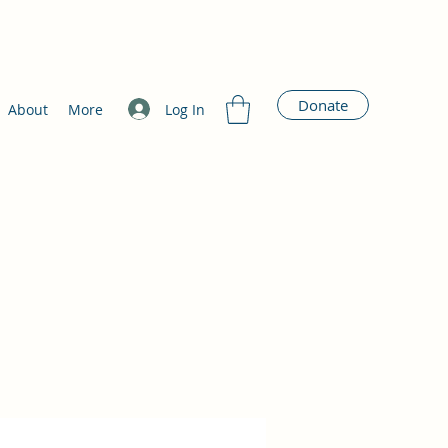
Donate
Log In
About
More