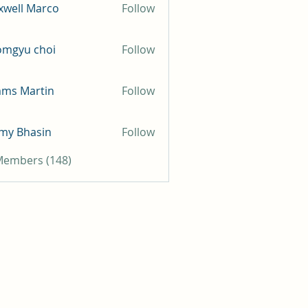
well Marco
Follow
omgyu choi
Follow
mms Martin
Follow
my Bhasin
Follow
 Members (148)