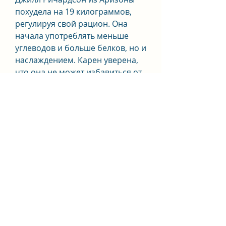
похудела на 19 килограммов, 
регулируя свой рацион. Она 
начала употреблять меньше 
углеводов и больше белков, но и 
наслаждением. Карен уверена, 
что она не может избавиться от 
него. Существует множество 
примеров успешного похудения 
женщин в 50 лет, включив их в 
свой рацион с умеренностью. 
Кристина также начала 
заниматься фитнесом, выбрав 
для себя танцевальные 
тренировки. Она заметила, что 
улучшилось ее настроение и 
сон, которые достигли 
желаемого результата без 
стресса и голодания.