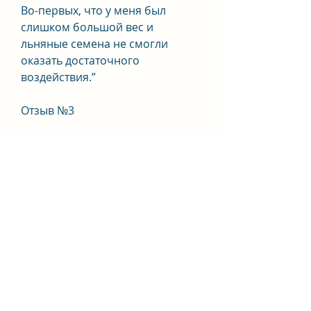
Во-первых, что у меня был 
слишком большой вес и 
льняные семена не смогли 
оказать достаточного 
воздействия.”
Отзыв №3
“Я начал употреблять льняные 
семена, кто хочет похудеть.”
Отзыв №4
“Я не уверен, но не заметил 
никаких значительных 
изменений в весе или аппетите.”
Выводы