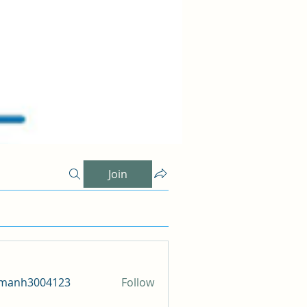
Join
amanh3004123
Follow
h3004123