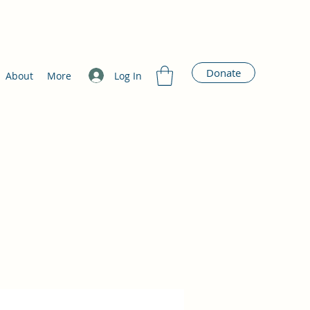
Donate
Log In
About
More