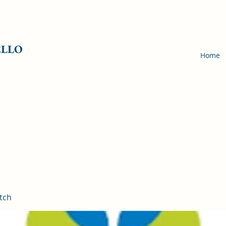
ELLO
Home
tch