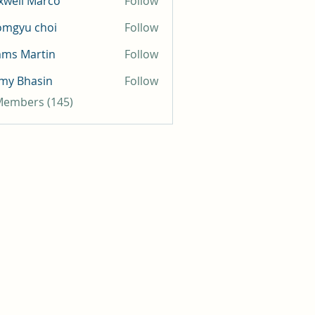
well Marco
Follow
omgyu choi
Follow
mms Martin
Follow
my Bhasin
Follow
 Members (145)