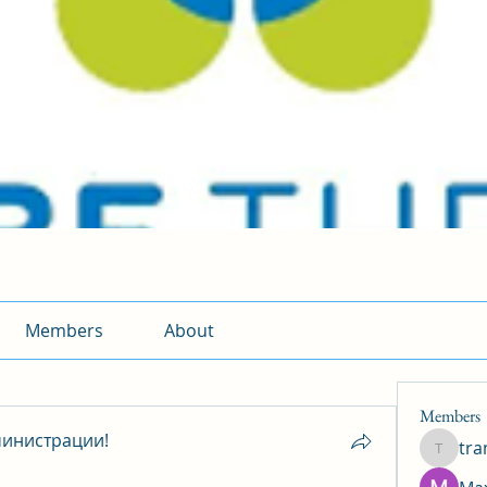
Members
About
Members
инистрации!
tr
traman