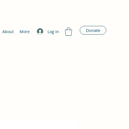
Donate
Log In
About
More