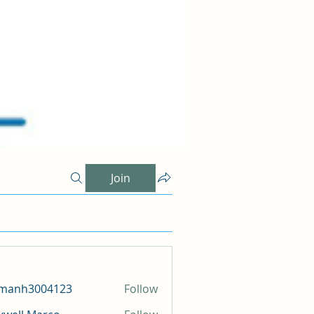
Join
amanh3004123
Follow
h3004123