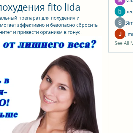
Max
охудения fito lida
be
уральный препарат для похудения и 
Si
могает эффективно и безопасно сбросить 
итет и привести организм в тонус.
Jim
See All