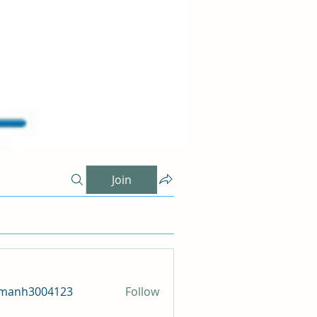
Join
amanh3004123
Follow
h3004123