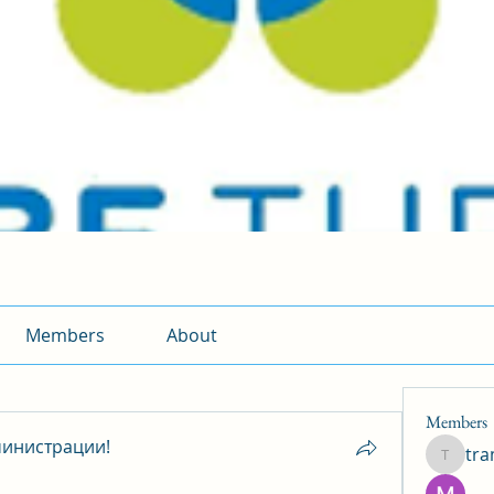
Members
About
Members
инистрации!
tr
traman