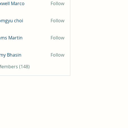
well Marco
Follow
omgyu choi
Follow
mms Martin
Follow
my Bhasin
Follow
 Members (148)