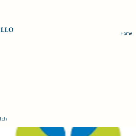
ELLO
Home
tch