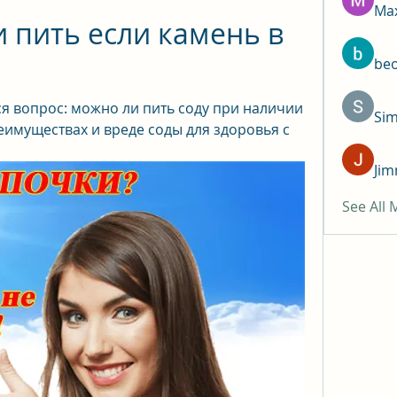
Max
 пить если камень в 
be
я вопрос: можно ли пить соду при наличии 
Si
еимуществах и вреде соды для здоровья с 
Jim
See All