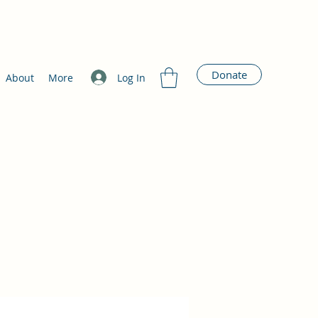
Donate
Log In
About
More