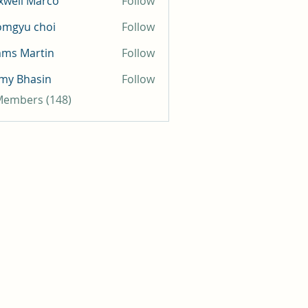
well Marco
Follow
omgyu choi
Follow
mms Martin
Follow
my Bhasin
Follow
 Members (148)