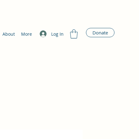
Donate
Log In
About
More