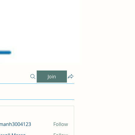
Join
amanh3004123
Follow
h3004123