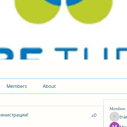
Members
About
Members
инистрации!
tr
traman