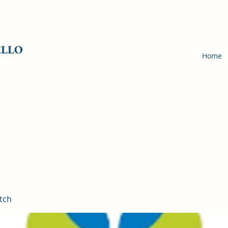
ELLO
Home
tch