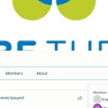
Members
About
Members
инистрации!
tr
traman