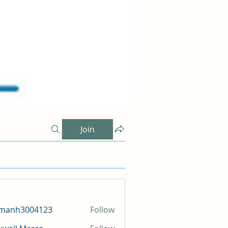
Join
amanh3004123
Follow
h3004123