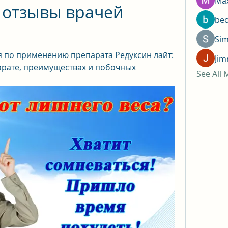
Max
 отзывы врачей 
be
Si
 по применению препарата Редуксин лайт: 
Jim
рате, преимуществах и побочных 
See All