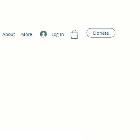
Donate
Log In
About
More