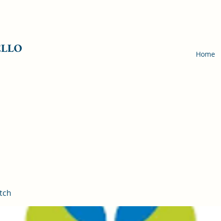
ELLO
Home
tch