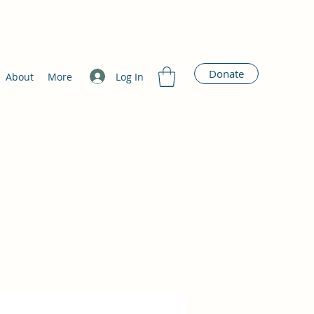
Donate
Log In
About
More