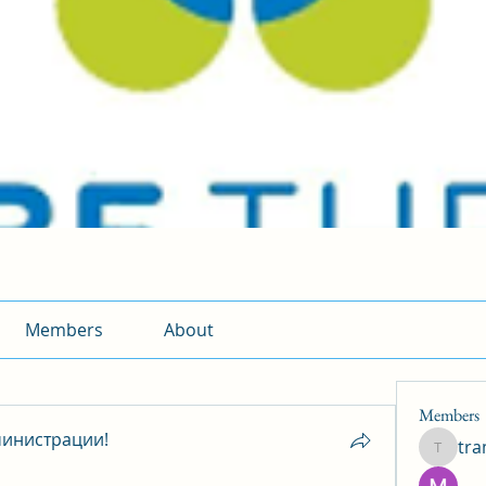
Members
About
Members
инистрации!
tr
traman