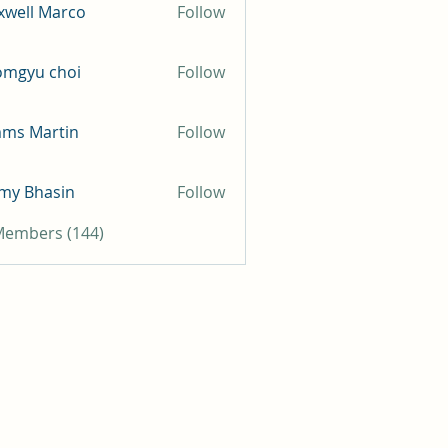
well Marco
Follow
omgyu choi
Follow
mms Martin
Follow
my Bhasin
Follow
 Members (144)