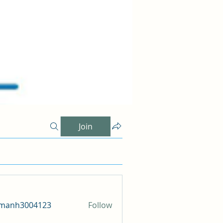
Join
amanh3004123
Follow
h3004123