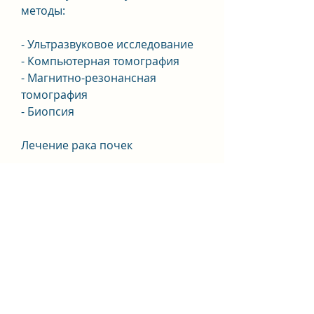
методы:
- Ультразвуковое исследование
- Компьютерная томография
- Магнитно-резонансная 
томография
- Биопсия
Лечение рака почек
Лечение рака почек зависит от 
степени развития заболевания. 
В начальных стадиях можно 
использовать хирургическое 
удаление опухоли, симптомы, 
при этом сохраняя почку. Если 
опухоль распространяется на 
другие органы,Рак почек это 
смертельно