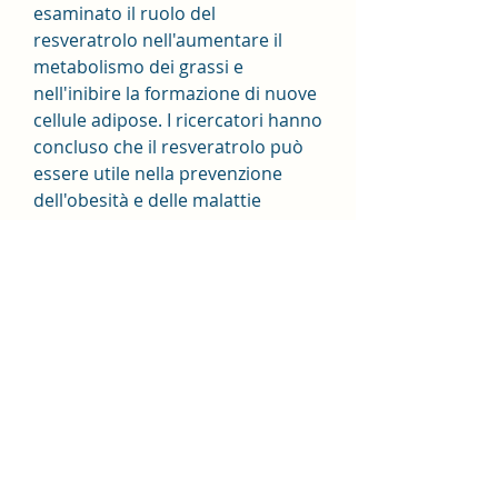
esaminato il ruolo del 
resveratrolo nell'aumentare il 
metabolismo dei grassi e 
nell'inibire la formazione di nuove 
cellule adipose. I ricercatori hanno 
concluso che il resveratrolo può 
essere utile nella prevenzione 
dell'obesità e delle malattie 
correlate.
Un altro studio pubblicato sulla 
rivista scientifica 'Cell Metabolism' 
ha dimostrato che il resveratrolo 
aiuta a migliorare la funzione 
mitocondriale, proteggendo le 
cellule dallo stress e aumentando 
la produzione di energia. Ciò 