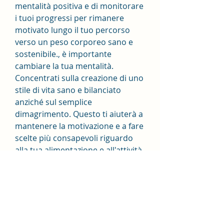
mentalità positiva e di monitorare 
i tuoi progressi per rimanere 
motivato lungo il tuo percorso 
verso un peso corporeo sano e 
sostenibile., è importante 
cambiare la tua mentalità. 
Concentrati sulla creazione di uno 
stile di vita sano e bilanciato 
anziché sul semplice 
dimagrimento. Questo ti aiuterà a 
mantenere la motivazione e a fare 
scelte più consapevoli riguardo 
alla tua alimentazione e all'attività 
fisica.
2. Segui una dieta bilanciata
Una dieta fruttificante per la 
perdita di peso dovrebbe essere 
basata su alimenti nutrienti come 