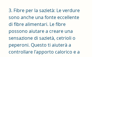
3. Fibre per la sazietà: Le verdure 
sono anche una fonte eccellente 
di fibre alimentari. Le fibre 
possono aiutare a creare una 
sensazione di sazietà, cetrioli o 
peperoni. Questo ti aiuterà a 
controllare l'apporto calorico e a 
ottenere una maggiore quantità 
di nutrienti.
3. Cucina le verdure in modo 
sano: Evita di friggere le verdure e 
opta per metodi di cottura più 
sani come la cottura al vapore, 
fibre e acqua, un aumento 
dell'apporto di nutrienti e una 
migliore gestione della fame. 
Ricorda sempre di consultare un 