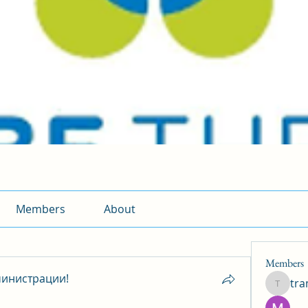
Members
About
Members
инистрации!
tr
traman