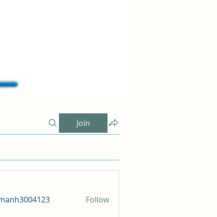
Join
amanh3004123
Follow
h3004123