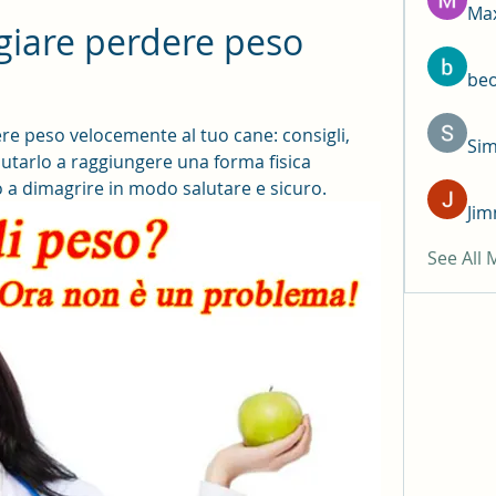
Max
iare perdere peso 
be
re peso velocemente al tuo cane: consigli, 
Si
iutarlo a raggiungere una forma fisica 
o a dimagrire in modo salutare e sicuro.
Jim
See All