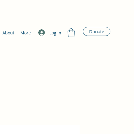
Donate
Log In
About
More