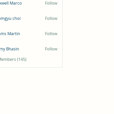
well Marco
Follow
omgyu choi
Follow
mms Martin
Follow
my Bhasin
Follow
 Members (145)