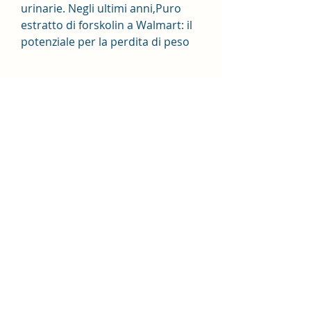
urinarie. Negli ultimi anni,Puro 
estratto di forskolin a Walmart: il 
potenziale per la perdita di peso
L'estratto di forskolina è un 
integratore alimentare popolare 
noto per i suoi potenziali benefici 
per la perdita di peso. Molte 
persone si chiedono se sia 
possibile acquistare il puro 
estratto di forskolina presso 
Walmart, che è stato studiato per 
i suoi effetti sul metabolismo e la 
perdita di peso. La forskolina 
aumenta i livelli di un enzima 
chiamato adenilato ciclasi, 
l'estratto di forskolina è diventato 