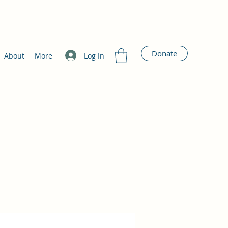
Donate
Log In
About
More