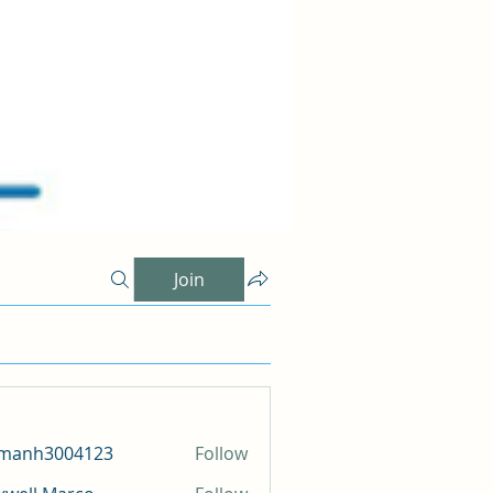
Join
amanh3004123
Follow
h3004123