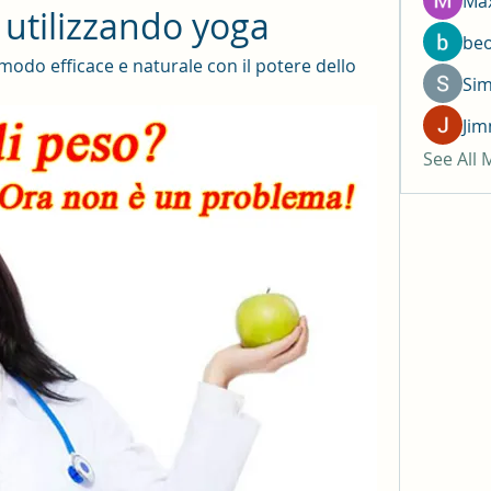
Max
 utilizzando yoga
be
odo efficace e naturale con il potere dello 
Si
Jim
See All