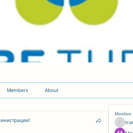
Members
About
Members
инистрации!
tr
traman