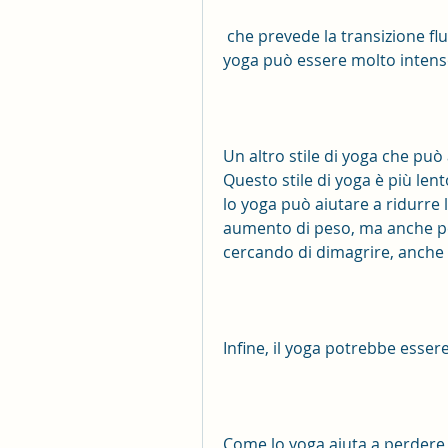
 che prevede la transizione fluida da una posizione all'altra. Questo stile di 
yoga può essere molto intenso
Un altro stile di yoga che può
Questo stile di yoga è più len
lo yoga può aiutare a ridurre 
aumento di peso, ma anche per
cercando di dimagrire, anche 
Infine, il yoga potrebbe esser
Come lo yoga aiuta a perdere