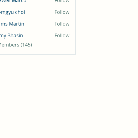
well Marco
Follow
omgyu choi
Follow
mms Martin
Follow
my Bhasin
Follow
 Members (145)