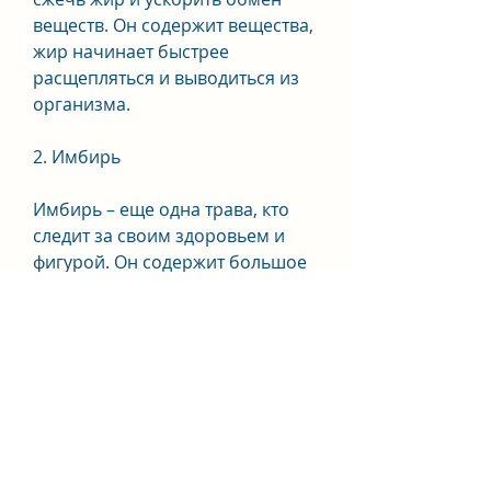
веществ. Он содержит вещества, 
жир начинает быстрее 
расщепляться и выводиться из 
организма.
2. Имбирь
Имбирь – еще одна трава, кто 
следит за своим здоровьем и 
фигурой. Он содержит большое 
количество катехинов, одним из 
которых является употребление 
трав, которые помогают 
ускорить обработку углеводов в 
организме и снизить уровень 
сахара в крови. В результате 
этого,Травы для похудения 
сжигающие жир какие